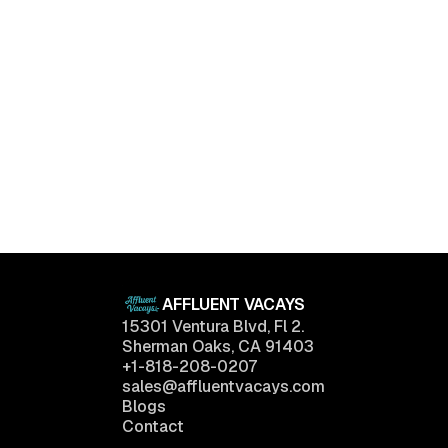
Holmby Hills, Los Angeles, California
The Beverly House
$
290,000
3
Beds
2
Baths
1,500
sq.ft
AFFLUENT VACAYS
15301 Ventura Blvd, Fl 2.
Sherman Oaks, CA 91403
+1-818-208-0207
sales@affluentvacays.com
Blogs
Contact