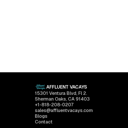
Holmby Hills, Los Angeles, California
The Beverly House
$
290,000
3
Beds
2
Baths
1,500
sq.ft
AFFLUENT VACAYS
15301 Ventura Blvd, Fl 2.
Sherman Oaks, CA 91403
+1-818-208-0207
sales@affluentvacays.com
Blogs
Contact