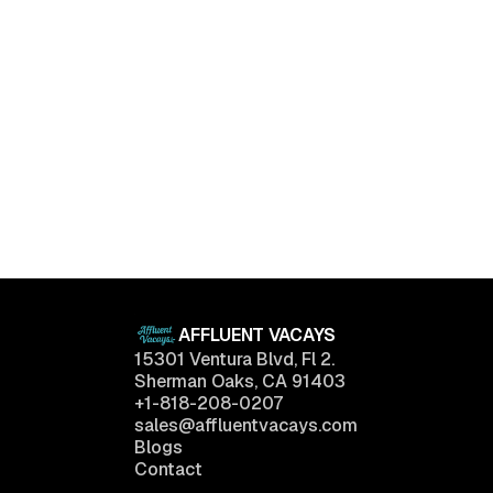
Bel Air, Los Angeles, California
The One
$
690,000
6
Beds
4
Baths
2,780
sq.ft
AFFLUENT VACAYS
15301 Ventura Blvd, Fl 2.
Sherman Oaks, CA 91403
+1-818-208-0207
sales@affluentvacays.com
Blogs
Contact